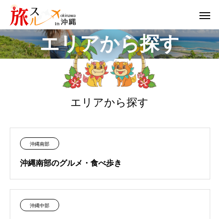
エ
リ
ア
か
ら
探
す
エリアから探す
沖縄南部
沖縄南部のグルメ・食べ歩き
沖縄中部