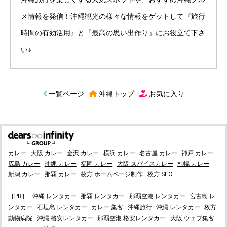
メ情報を発信！沖縄観光の様々な情報をゲットして『旅行
時間の有効活用』と『最高の思い出作り』にお役立て下さ
い♪
一覧ページ
沖縄トップ
お気に入り
カレー
大阪 カレー
金沢 カレー
横浜 カレー
名古屋 カレー
神戸 カレー
広島 カレー
沖縄 カレー
福岡 カレー
大阪 スパイスカレー
札幌 カレー
新潟 カレー
那覇 カレー
枚方 ホームページ制作
枚方 SEO
［PR］
沖縄 レンタカー
那覇 レンタカー
那覇空港 レンタカー
宮古島 レ
ンタカー
石垣島 レンタカー
カレー 集客
沖縄旅行
沖縄 レンタカー
枚方
動物病院
沖縄 格安レンタカー
那覇空港 格安レンタカー
大阪 ウェブ集客