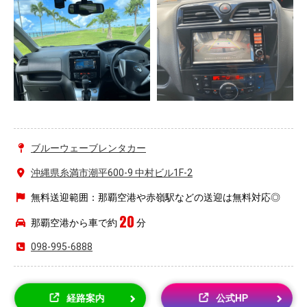
ブルーウェーブレンタカー
沖縄県糸満市潮平600-9 中村ビル1F-2
無料送迎範囲：那覇空港や赤嶺駅などの送迎は無料対応◎
20
那覇空港から車で約
分
098-995-6888
経路案内
公式HP